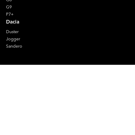
G9
P7+
Dacia
Duster
Jogger
Sandero