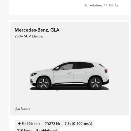
Udbetaling 77.180 kr.
Mercedes-Benz, GLA
250+ SUV Electric
4 farver
El (656 km)
272 hk
7.3s (0-100 km/t)
210 km/t
Baghjulstræk