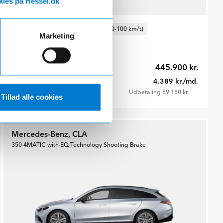
ies på Hessel.dk
4 farver
El (642 km)
354 hk
5.4s (0-100 km/t)
Marketing
210 km/t
Firehjulstræk
Kontant
445.900 kr.
Finansiering fra
4.389 kr./md.
Udbetaling 89.180 kr.
Tillad alle cookies
Mercedes-Benz, CLA
350 4MATIC with EQ Technology Shooting Brake