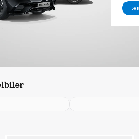
Se 
lbiler