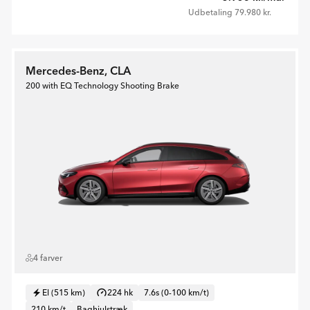
Udbetaling 79.980 kr.
Mercedes-Benz, CLA
200 with EQ Technology Shooting Brake
4 farver
El (515 km)
224 hk
7.6s (0-100 km/t)
210 km/t
Baghjulstræk