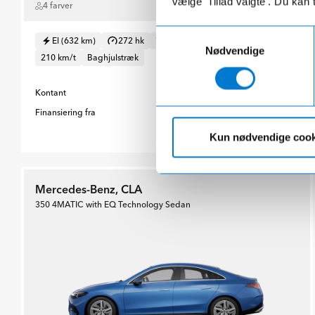
vælge 'Tillad valgte'. Du kan 
4 farver
Samtykkevalg
El (632 km)
272 hk
7.4s (0-100 km/t)
Nødvendige
210 km/t
Baghjulstræk
Kontant
419.900 kr.
Finansiering fra
4.145 kr./md.
Udbetaling 83.980 kr.
Kun nødvendige cook
Mercedes-Benz, CLA
350 4MATIC with EQ Technology Sedan