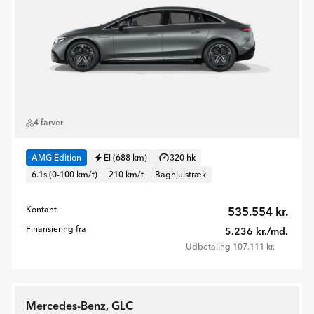
4 farver
AMG Edition
El (688 km)
320 hk
6.1s (0-100 km/t)
210 km/t
Baghjulstræk
Kontant
535.554 kr.
Finansiering fra
5.236 kr./md.
Udbetaling 107.111 kr.
Mercedes-Benz, GLC