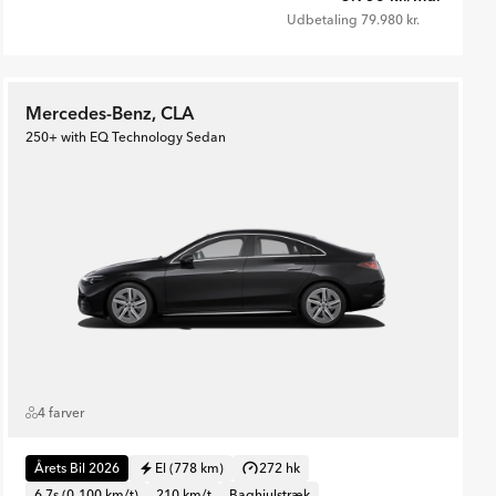
Udbetaling 79.980 kr.
Mercedes-Benz, CLA
250+ with EQ Technology Sedan
4 farver
Årets Bil 2026
El (778 km)
272 hk
6.7s (0-100 km/t)
210 km/t
Baghjulstræk