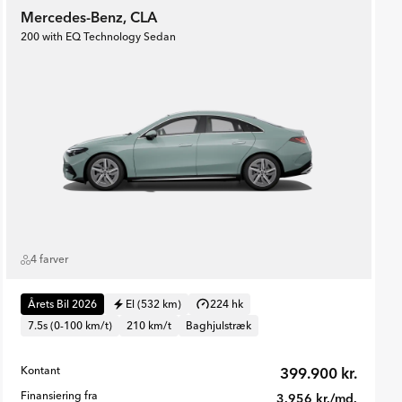
Mercedes-Benz, CLA
200 with EQ Technology Sedan
4 farver
Årets Bil 2026
El (532 km)
224 hk
7.5s (0-100 km/t)
210 km/t
Baghjulstræk
Kontant
399.900 kr.
Finansiering fra
3.956 kr./md.