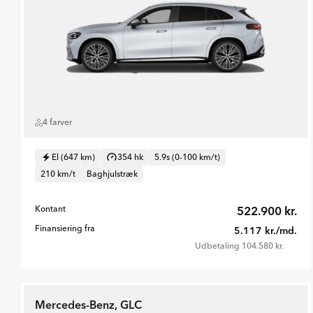
4 farver
El (647 km)
354 hk
5.9s (0-100 km/t)
210 km/t
Baghjulstræk
Kontant
522.900 kr.
Finansiering fra
5.117 kr./md.
Udbetaling 104.580 kr.
Mercedes-Benz, GLC