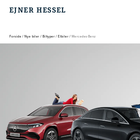
EJNER HESSEL
EJNER HESSEL
Forside
/
Nye biler
/
Biltyper
/
Elbiler
/
Mercedes-Benz