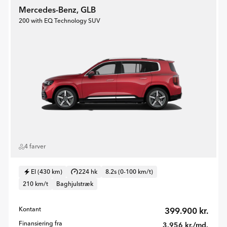
Mercedes-Benz, GLB
200 with EQ Technology SUV
4 farver
El (430 km)
224 hk
8.2s (0-100 km/t)
210 km/t
Baghjulstræk
Kontant
399.900 kr.
Finansiering fra
3.956 kr./md.