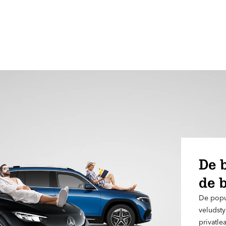
De b
de b
De popu
veludsty
privatle