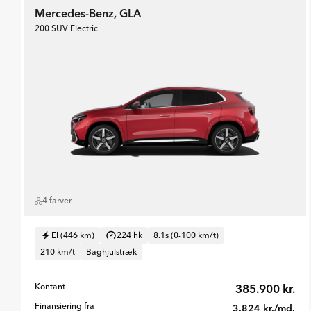
Mercedes-Benz, GLA
200 SUV Electric
4 farver
El (446 km)
224 hk
8.1s (0-100 km/t)
210 km/t
Baghjulstræk
Kontant
385.900 kr.
Finansiering fra
3.824 kr./md.