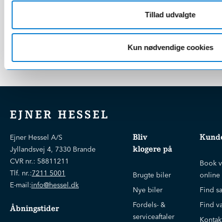
Unik komfort!
Tillad udvalgte
Du får også et excellent interiør, hvor alt ånder kvalitet og hvor
begavede detaljer gør turen mindre stresset. Stolene holder
dig behageligt fast, når du udlever de kurve-ambitioner, den ny
Kun nødvendige cookies
GLC coupé helt sikkert kalder frem i dig.
EJNER HESSEL
Bliv
Kunde
Ejner Hessel A/S
klogere på
Jyllandsvej 4, 7330 Brande
CVR nr.:
58811211
Book v
Tlf. nr.:
7211 5001
Brugte biler
online
E-mail:
info@hessel.dk
Nye biler
Find s
Fordels- &
Find v
Åbningstider
serviceaftaler
Kontak