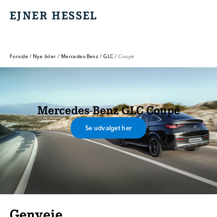
EJNER HESSEL
EJNER HESSEL
Forside
/
Nye biler
/
Mercedes-Benz
/
GLC
/
Coupé
Mercedes-Benz GLC Coupé
Se udvalget her
Genveje