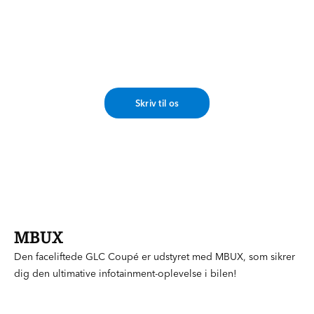
Har du nogle spørgsmål?
Vores eksperter står klar til at rådgive dig om stort
eller småt. Skriv til os ved at trykke på knappen
herunder, hvorefter vi vender tilbage til dig hurtigst
muligt.
Skriv til os
MBUX
Den faceliftede GLC Coupé er udstyret med MBUX, som sikrer
dig den ultimative infotainment-oplevelse i bilen!