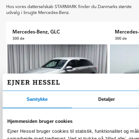
Hos vores datterselskab STARMARK finder du Danmarks største
udvalg i brugte Mercedes-Benz.
Mercedes-Benz, GLC
Mercedes-
300 de
300 de
Samtykke
Detaljer
Vejle
Roskilde
Hjemmesiden bruger cookies
109000 km
2022
Hybrid (25.8 km/l)
89000 k
306 hk
04-2022
306 hk
Ejner Hessel bruger cookies til statistik, funktionalitet og må
samarbejde med tredjepart. Ved at trykke på 'tillad alle', giv