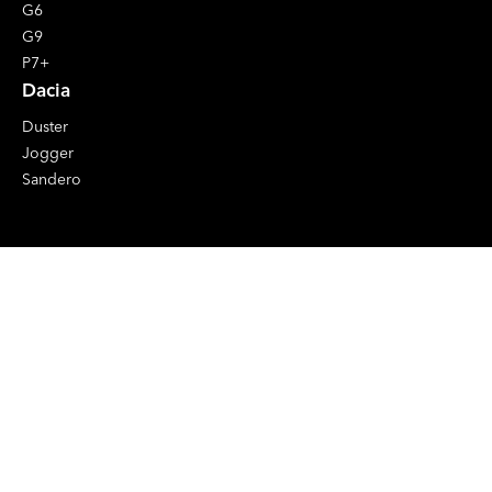
G6
G9
P7+
Dacia
Duster
Jogger
Sandero