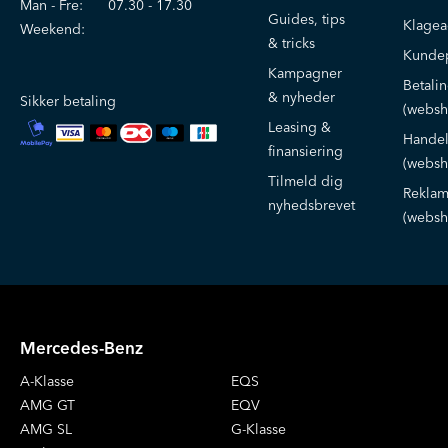
Man - Fre:
07.30 - 17.30
Guides, tips
Klage
Weekend:
& tricks
Kundep
Kampagner
Betali
& nyheder
Sikker betaling
(websh
Leasing &
Handel
finansiering
(websh
Tilmeld dig
Reklam
nyhedsbrevet
(websh
Mercedes-Benz
A-Klasse
EQS
AMG GT
EQV
AMG SL
G-Klasse