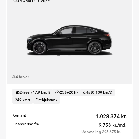
300 d 4MATIC Coupé
4 farver
Diesel (17.9 km/l)
258+20 hk
6.4s (0-100 km/t)
249 km/t
Firehjulstræk
Kontant
1.028.374 kr.
Finansiering fra
9.758 kr./md.
Udbetaling 205.675 kr.