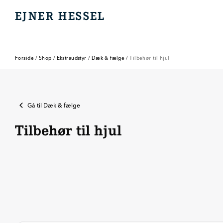
EJNER HESSEL
EJNER HESSEL
Forside
/
Shop
/
Ekstraudstyr
/
Dæk & fælge
/
Tilbehør til hjul
Gå til
Dæk & fælge
Tilbehør til hjul
Tilbehør til hjul
Helårsdæk
Sommerdæk
Sommerhjul
inklusiv fælge