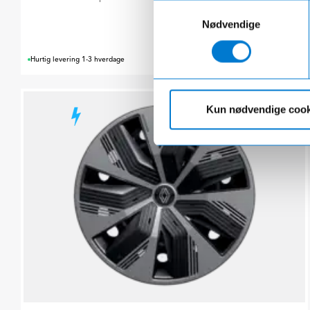
Samtykkevalg
Nødvendige
595,00 kr.
Hurtig levering 1-3 hverdage
Kun nødvendige cook