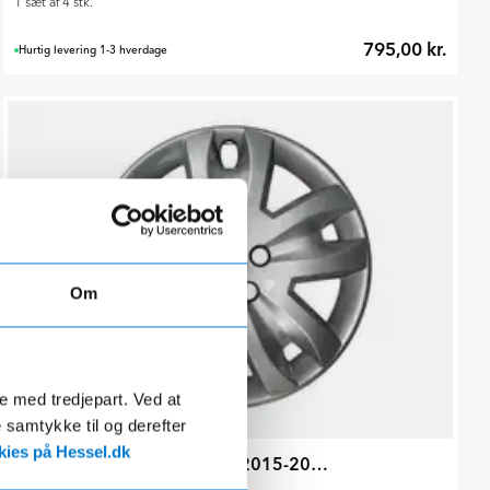
1 sæt af 4 stk.
795,00 kr.
Hurtig levering 1-3 hverdage
Om
de med tredjepart. Ved at
e samtykke til og derefter
ies på Hessel.dk
17" Hjulkapsler til Espace V 2015-2021
1 sæt af 4 stk.