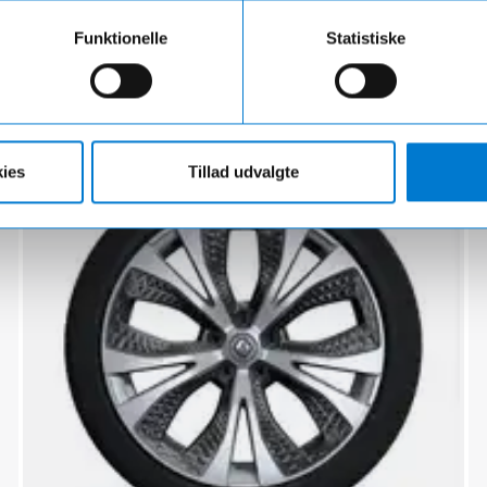
16" Hjulkapsler til Kadjar 2015-2018
Funktionelle
Statistiske
1 sæt af 4 stk.
795,00 kr.
Hurtig levering 1-3 hverdage
ies
Tillad udvalgte