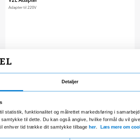
V2L Adapter
Adapter til 220V
Detaljer
815,00 kr.
Hurtig levering 1-3 hverdage
s
il statistik, funktionalitet og målrettet markedsføring i samarbej
 du samtykke til dette. Du kan også angive, hvilke formål du vil giv
til enhver tid trække dit samtykke tilbage
her
.
Læs mere om cook