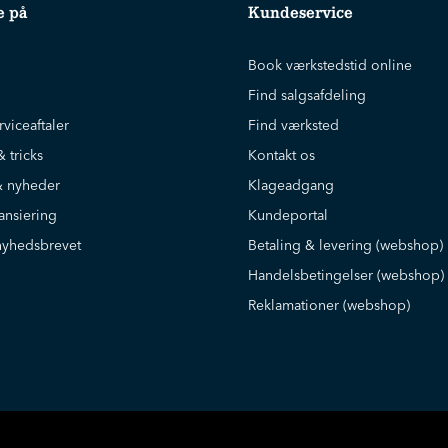
e på
Kundeservice
Book værkstedstid online
Find salgsafdeling
rviceaftaler
Find værksted
& tricks
Kontakt os
 nyheder
Klageadgang
ansiering
Kundeportal
nyhedsbrevet
Betaling & levering (webshop)
Handelsbetingelser (webshop)
Reklamationer (webshop)