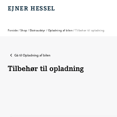
EJNER HESSEL
EJNER HESSEL
Forside
/
Shop
/
Ekstraudstyr
/
Opladning af bilen
/
Tilbehør til opladning
Gå til
Opladning af bilen
Tilbehør til opladning
Tilbehør til
DC-opladning
Ladekabler
Wallbox
opladning