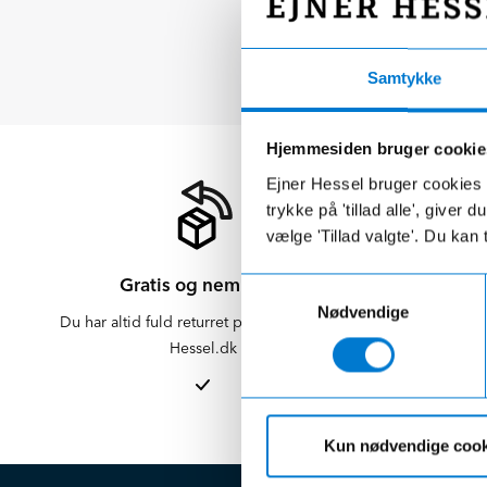
Samtykke
Hjemmesiden bruger cookie
Ejner Hessel bruger cookies t
trykke på 'tillad alle', giver
vælge 'Tillad valgte'. Du kan 
Gratis og nem retur
Samtykkevalg
Nødvendige
Du har altid fuld returret på varer købt på
Der er altid f
Hessel.dk
er altid 
afdelinge
Kun nødvendige cook