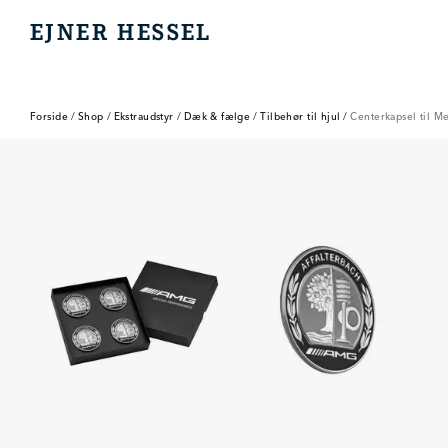
EJNER HESSEL
EJNER HESSEL
Forside
/
Shop
/
Ekstraudstyr
/
Dæk & fælge
/
Tilbehør til hjul
/
Centerkapsel til M