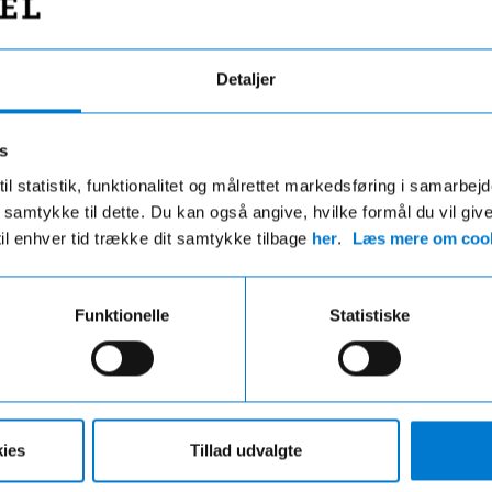
Detaljer
s
il statistik, funktionalitet og målrettet markedsføring i samarbej
 du samtykke til dette. Du kan også angive, hvilke formål du vil giv
til enhver tid trække dit samtykke tilbage
her
.
Læs mere om cook
Fri fragt
Hurtig levering
Funktionelle
Statistiske
ri fragt på ordre over 599,- og der
VI leverer de fleste varer ind
gratis afhentning i en af vores
hverdage
r uanset beløbet på din ordre
ies
Tillad udvalgte