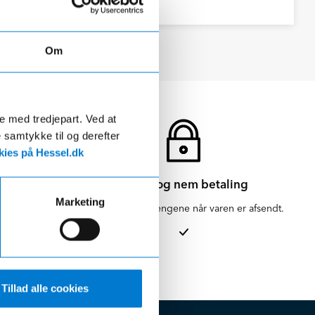
Om
de med tredjepart. Ved at
e samtykke til og derefter
ies på Hessel.dk
Sikker og nem betaling
Marketing
en for 1-3
Vi hæver først pengene når varen er afsendt.
Tillad alle cookies