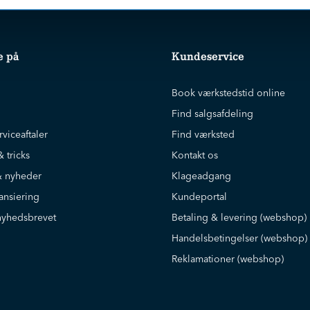
e på
Kundeservice
Book værkstedstid online
Find salgsafdeling
rviceaftaler
Find værksted
& tricks
Kontakt os
 nyheder
Klageadgang
ansiering
Kundeportal
nyhedsbrevet
Betaling & levering (webshop)
Handelsbetingelser (webshop)
Reklamationer (webshop)