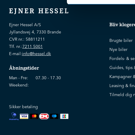
EJNER HESSEL
Bliv kloger
Ejner Hessel A/S
Jyllandsvej 4, 7330 Brande
CVR nr.:
58811211
Brugte biler
Tlf. nr.:
7211 5001
Nye biler
E-mail:
info@hessel.dk
Fordels- & se
Guides, tips 
Åbningstider
Kampagner &
Man - Fre:
07.30 - 17.30
Weekend:
Leasing & fin
Tilmeld dig 
Sikker betaling