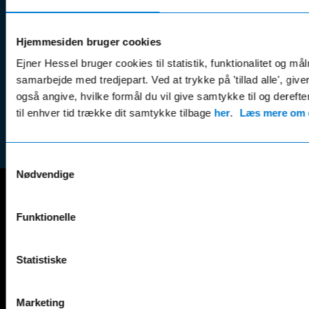
& tricks
Kundep
Kampagner
Betali
& nyheder
Sikker betaling
Hjemmesiden bruger cookies
(websh
Leasing &
Ejner Hessel bruger cookies til statistik, funktionalitet og må
Handel
finansiering
samarbejde med tredjepart. Ved at trykke på 'tillad alle', giv
(websh
også angive, hvilke formål du vil give samtykke til og derefte
Tilmeld dig
Reklam
til enhver tid trække dit samtykke tilbage
nyhedsbrevet
her
.
Læs mere om c
(websh
Samtykkevalg
Nødvendige
Mercedes-Benz
Funktionelle
A-Klasse
EQS
AMG GT
EQV
Statistiske
AMG SL
G-Klasse
B-Klasse
GLA
C-Klasse
GLB
Marketing