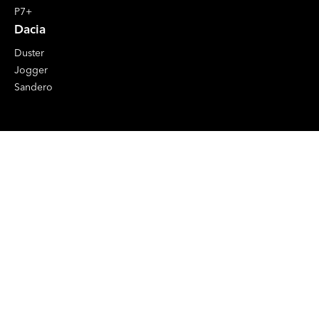
P7+
Dacia
Duster
Jogger
Sandero