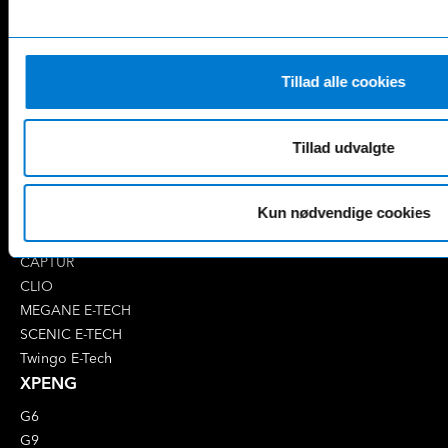
CLA
GLC
E-Klasse
GLE
EQA
GLS
Tillad alle cookies
EQB
Marco Polo
EQC
S-Klasse
EQE
V-Klasse
Tillad udvalgte
Renault
4 E-Tech
Kun nødvendige cookies
5 E-Tech
AUSTRAL
CAPTUR
CLIO
MEGANE E-TECH
SCENIC E-TECH
Twingo E-Tech
XPENG
G6
G9