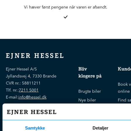
Vi hæver først pengene når varen er afsendt.
EJNER HESSEL
Bliv
Kunde
Ejner Hessel A/S
klogere på
Jyllandsvej 4, 7330 Brande
CVR nr.:
58811211
Book v
Tlf. nr.:
7211 5001
Brugte biler
online
E-mail:
info@hessel.dk
Nye biler
Find s
Fordels- &
Find v
Åbningstider
serviceaftaler
Kontak
Man - Fre:
07.30 - 17.30
Guides, tips
Klage
Weekend:
Samtykke
Detaljer