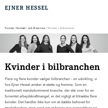
EJNER HESSEL
EJNER HESSEL
Forside
/
Kontakt
/
Job & karriere
/
Kvinder i bilbranchen
Kvinder i bilbranchen
Flere og flere kvinder vælger bilbranchen – en udvikling, vi
hos Ejner Hessel ønsker at støtte og fremme. Som en
traditionelt mandsdomineret branche, der står over for en
forventet arbejdskraftmangel, er det vigtigt at tiltrække flere
kvinder. Det handler ikke kun om at dække behovet for
medarbejdere, men også om at bringe nye perspektiver og