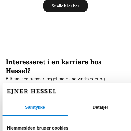
Se alle biler her
Interesseret i en karriere hos
Hessel?
Bilbranchen rummer meget mere end værksteder og
mekanikeruddannelser – den spænder også over salg, IT og
digitalisering, marketing, lager, økonomi og mange andre
alsidige funktioner. Det betyder, at der findes et væld af
spændende karriere- og uddannelsesmuligheder i bilbranchen
Samtykke
Detaljer
for dem, der ønsker en dynamisk og varieret arbejdsdag.
Hos Hessel har vi løbende
ledige stillinger, som du kan finde
Hjemmesiden bruger cookies