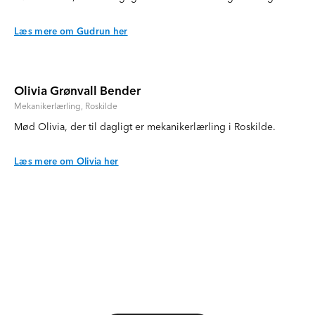
Læs mere om Gudrun her
Olivia Grønvall Bender
Mekanikerlærling, Roskilde
Mød Olivia, der til dagligt er mekanikerlærling i Roskilde.
Læs mere om Olivia her
Biler hos Ejner Hessel
Se nogle af de mange forskellige biler som vores
kvindelige kollegaer har fornøjelsen af at sælge,
rådgive om og skrue i til dagligt.