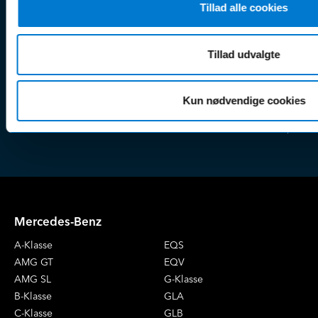
& tricks
Tillad alle cookies
Kundep
Kampagner
Betali
& nyheder
Sikker betaling
(websh
Tillad udvalgte
Leasing &
Handel
finansiering
(websh
Kun nødvendige cookies
Tilmeld dig
Reklam
nyhedsbrevet
(websh
Mercedes-Benz
A-Klasse
EQS
AMG GT
EQV
AMG SL
G-Klasse
B-Klasse
GLA
C-Klasse
GLB