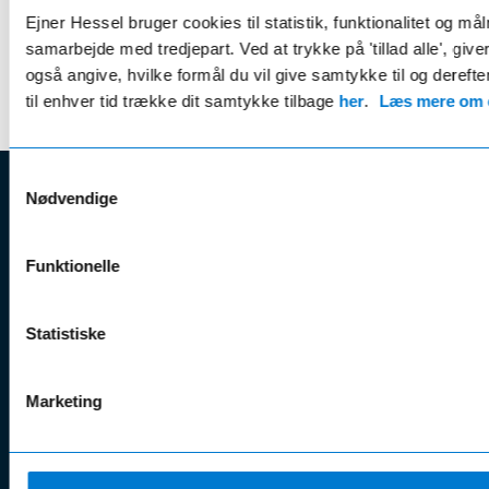
her
. Her kan du også tilmelde dig vores jobagent, så du
Ejner Hessel bruger cookies til statistik, funktionalitet og må
automatisk modtager besked, når der er en ledig stilling, der
samarbejde med tredjepart. Ved at trykke på 'tillad alle', giv
matcher dine ønsker.
også angive, hvilke formål du vil give samtykke til og derefte
til enhver tid trække dit samtykke tilbage
her
.
Læs mere om c
Samtykkevalg
Nødvendige
EJNER HESSEL
Bliv
Kunde
Ejner Hessel A/S
Funktionelle
klogere på
Jyllandsvej 4, 7330 Brande
CVR nr.:
58811211
Book v
Statistiske
Tlf. nr.:
7211 5001
Brugte biler
online
E-mail:
info@hessel.dk
Nye biler
Find s
Marketing
Fordels- &
Find v
Åbningstider
serviceaftaler
Kontak
Man - Fre:
07.30 - 17.30
Guides, tips
Klage
Weekend: