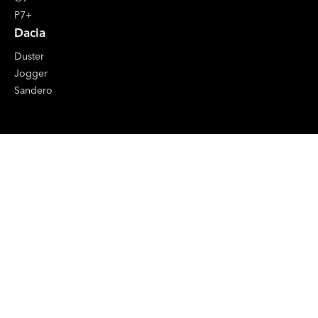
P7+
Dacia
Duster
Jogger
Sandero