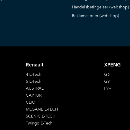
Handelsbetingelser (webshop)
Reklamationer (webshop)
Renault
XPENG
4 E-Tech
G6
5 E-Tech
G9
AUSTRAL
P7+
CAPTUR
CLIO
MEGANE E-TECH
SCENIC E-TECH
Twingo E-Tech