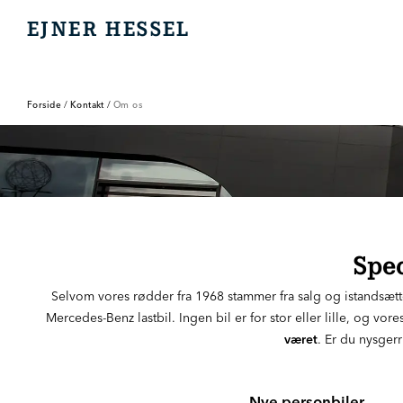
EJNER HESSEL
EJNER HESSEL
Forside
/
Kontakt
/
Om os
Spec
Selvom vores rødder fra 1968 stammer fra salg og istandsættelse
Mercedes-Benz lastbil. Ingen bil er for stor eller lille, og vor
været
. Er du nysger
Nye personbiler