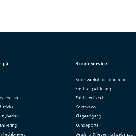
e på
Kundeservice
Book værkstedstid online
Find salgsafdeling
rviceaftaler
Find værksted
& tricks
Kontakt os
 nyheder
Klageadgang
ansiering
Kundeportal
nyhedsbrevet
Betaling & levering (webshop)