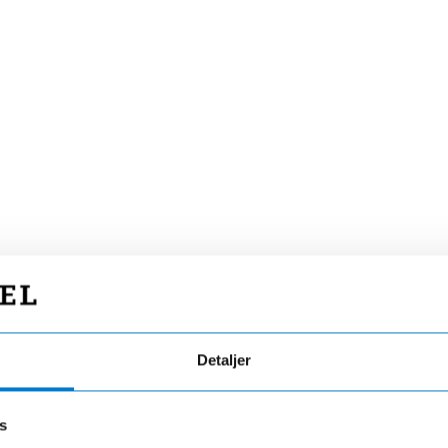
d?
ndt om i
være
Detaljer
s