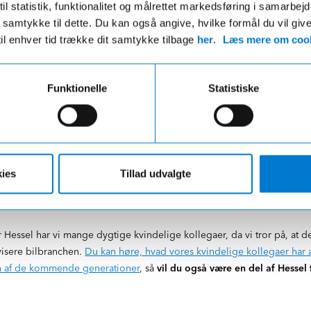
il statistik, funktionalitet og målrettet markedsføring i samarbej
 du samtykke til dette. Du kan også angive, hvilke formål du vil giv
til enhver tid trække dit samtykke tilbage
her
.
Læs mere om cook
Funktionelle
Statistiske
s til alle
 den været på familiens hænder. Efter Ejner Hessels alt for tidlige dø
ies
Tillad udvalgte
s ånd. "Hemmeligheden" - om man vil - bag forretningens succes har al
es arbejde, så har vi ikke kunne nå dertil, hvor vi er i dag. Derfor 
ssel har vi mange dygtige kvindelige kollegaer, da vi tror på, at det e
ivisere bilbranchen.
Du kan høre, hvad vores kvindelige kollegaer har a
 af de kommende generationer
, så
vil du også være en del af Hessel 