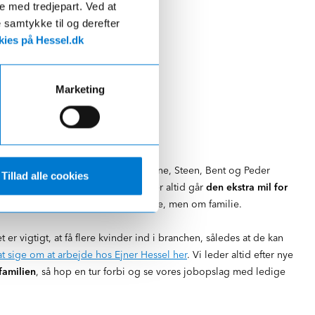
de med tredjepart. Ved at
e samtykke til og derefter
ies på Hessel.dk
Marketing
d i 1990 overtog de fire sønner Bjarne, Steen, Bent og Peder
Tillad alle cookies
tid været dygtige medarbejdere, der altid går
den ekstra mil for
er der ikke blot tale om medarbejdere, men om familie.
r vigtigt, at få flere kvinder ind i branchen, således at de kan
t sige om at arbejde hos Ejner Hessel her
. Vi leder altid efter nye
familien
, så hop en tur forbi og se vores jobopslag med ledige