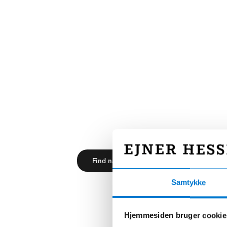
Skal bilen på værkste
Med mere end 25 autoriserede værksteder ru
landet, så er der ikke langt for at din bil kan 
køreklar igen.
Find nærmeste værksted her
Samtykke
Hjemmesiden bruger cookie