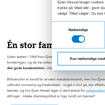
Ejner Hessel bruger cookies t
trykke på 'tillad alle', giver
vælge 'Tillad valgte'. Du kan 
Samtykkevalg
Nødvendige
Én stor familie med plad
Siden starten i 1968 hvor Ejner Hessel startede virksomheden, har
Kun nødvendige cook
forretningen, og de har siden da kørt den videre i Ejner Hessel
den gode kunderelation
. Uden medarbejdere der brænder for der
Bilbranchen er kendt for at være mandsdomineret, men hos Ejner He
udfordre normerne og kreativiteten - noget vi tror på, kan effekt
talenter, og hos Ejner Hessel tager vi stort ansvar for
uddannelsen
stillinger - måske drømmejobbet er lige rundt om hjørnet?