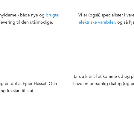
å hylderne - både nye og
brugte
Vi er (også) specialister i va
levering til den utålmodige.
elektriske varebiler
, og så hj
Er du klar til at komme ud og p
ig en del af Ejner Hessel. Qua
have en personlig dialog (og e
fra start til slut.