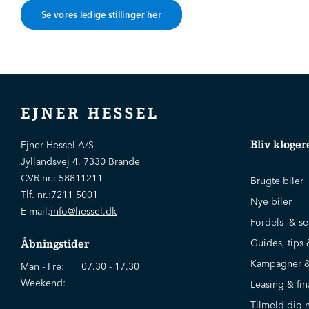
Se vores ledige stillinger her
EJNER HESSEL
Bliv kloger
Ejner Hessel A/S
Jyllandsvej 4, 7330 Brande
CVR nr.:
58811211
Brugte biler
Tlf. nr.:
7211 5001
Nye biler
E-mail:
info@hessel.dk
Fordels- & se
Guides, tips 
Åbningstider
Kampagner &
Man - Fre:
07.30 - 17.30
Weekend:
Leasing & fin
Tilmeld dig 