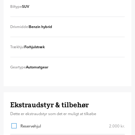
Biltype
SUV
SUV
+ 0 kr
Drivmiddel
Benzin hybrid
Benzin hybrid
+ 0 kr
Trækhjul
Forhjulstræk
Forhjulstræk
+ 0 kr
Geartype
Automatgear
Automatgear
+ 0 kr
Ekstraudstyr & tilbehør
Dette er ekstraudstyr som det er muligt at tilkøbe
Reservehjul
2.000 kr.