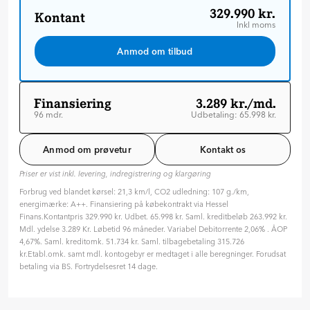
329.990 kr.
Kontant
Inkl moms
Anmod om tilbud
Finansiering
3.289 kr./md.
96 mdr.
Udbetaling: 65.998 kr.
Løbetid: 96 mdr
Variabel rente
Anmod om prøvetur
Kontakt os
ÅOP: 4.67 %
Priser er vist inkl. levering, indregistrering og klargøring
Tilpas din aftale
Forbrug ved blandet kørsel: 21,3 km/l, CO2 udledning: 107 g./km,
Hvilken type rente ønsker du?
energimærke: A++. Finansiering på købekontrakt via Hessel
Variabel
Fast
Finans.Kontantpris 329.990 kr. Udbet. 65.998 kr. Saml. kreditbeløb 263.992 kr.
Mdl. ydelse 3.289 Kr. Løbetid 96 måneder. Variabel Debitorrente 2,06% . ÅOP
Hvor længe skal finansieringen løbe? (måneder)
4,67%. Saml. kreditomk. 51.734 kr. Saml. tilbagebetaling 315.726
96 mdr. ( 8 år )
kr.Etabl.omk. samt mdl. kontogebyr er medtaget i alle beregninger. Forudsat
betaling via BS. Fortrydelsesret 14 dage.
24
36
48
60
72
84
96
Hvor meget vil du betale på forhånd?