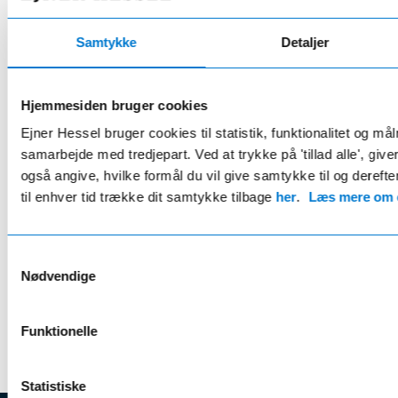
Dacia fordelsaftale
kun 649 kr/år
Samtykke
Detaljer
Eksklusivt hos Ejner Hessel
Hjemmesiden bruger cookies
12 bilvaske årligt
Ejner Hessel bruger cookies til statistik, funktionalitet og må
samarbejde med tredjepart. Ved at trykke på 'tillad alle', giv
Rabat når du tanker brændstof
også angive, hvilke formål du vil give samtykke til og derefte
2 årlige hjulskift
til enhver tid trække dit samtykke tilbage
her
.
Læs mere om c
15% rabat på værkstedet*
Samtykkevalg
Læs mere her
Nødvendige
* Gælder ikke serviceeftersyn
Funktionelle
Statistiske