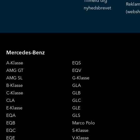
Tilmeld dig
Reklam
nyhedsbrevet
(websh
Mercedes-Benz
A-Klasse
EQS
AMG GT
EQV
AMG SL
G-Klasse
B-Klasse
GLA
C-Klasse
GLB
CLA
GLC
E-Klasse
GLE
EQA
GLS
EQB
Marco Polo
EQC
S-Klasse
EQE
V-Klasse