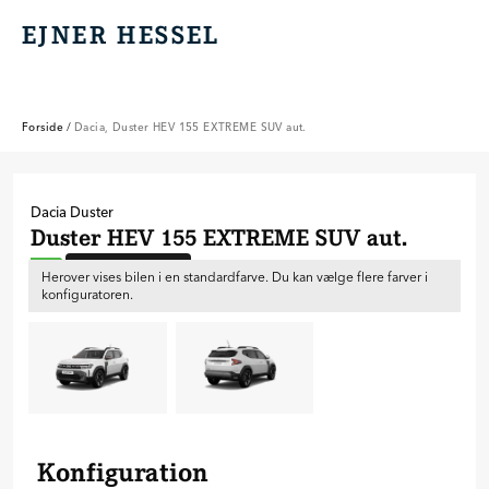
EJNER HESSEL
EJNER HESSEL
Forside
/
Dacia, Duster HEV 155 EXTREME SUV aut.
Dacia
Duster
Duster HEV 155 EXTREME SUV aut.
Ny bil til bestilling
A++
Herover vises bilen i en standardfarve. Du kan vælge flere farver i
konfiguratoren.
Konfiguration