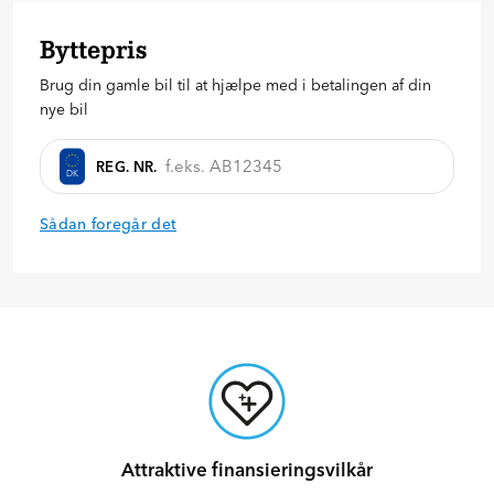
65.998
kr.
Byttepris
20
%
30
%
40
%
Brug din gamle bil til at hjælpe med i betalingen af din
Anmod om tilbud
nye bil
REG. NR.
DK
Sådan foregår det
Attraktive finansieringsvilkår