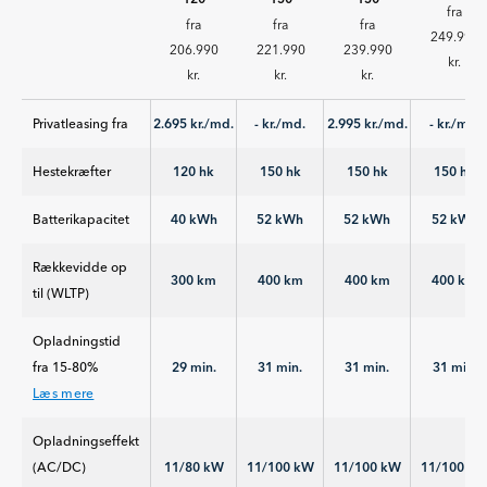
fra
fra
fra
fra
249.990
206.990
221.990
239.990
kr.
kr.
kr.
kr.
Privatleasing fra
2.695 kr./md.
- kr./md.
2.995 kr./md.
- kr./md.
Hestekræfter
120 hk
150 hk
150 hk
150 hk
Batterikapacitet
40 kWh
52 kWh
52 kWh
52 kWh
Rækkevidde op
300 km
400 km
400 km
400 km
til (WLTP)
Opladningstid
fra 15-80%
29 min.
31 min.
31 min.
31 min.
Læs mere
Ladetiden er
Opladningseffekt
oplyst ud fra DC
(AC/DC)
11/80 kW
11/100 kW
11/100 kW
11/100 k
opladning på en