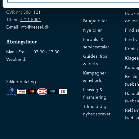
klogere på
Jyllandsvej 4, 7330 Brande
CVR nr.:
58811211
Book v
Tlf. nr.:
7211 5001
Brugte biler
online
E-mail:
info@hessel.dk
Nye biler
Find s
Fordels- &
Find v
Åbningstider
serviceaftaler
Kontak
Man - Fre:
07.30 - 17.30
Guides, tips
Klage
Weekend:
& tricks
Kundep
Kampagner
Betali
& nyheder
Sikker betaling
(websh
Leasing &
Handel
finansiering
(websh
Tilmeld dig
Reklam
nyhedsbrevet
(websh