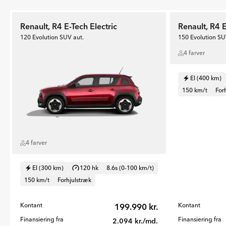
Renault, R4 E-Tech Electric
Renault, R4 E
120 Evolution SUV aut.
150 Evolution SU
4 farver
El (400 km)
150 km/t
For
4 farver
El (300 km)
120 hk
8.6s (0-100 km/t)
150 km/t
Forhjulstræk
Kontant
199.990 kr.
Kontant
Finansiering fra
Finansiering fra
2.094 kr./md.