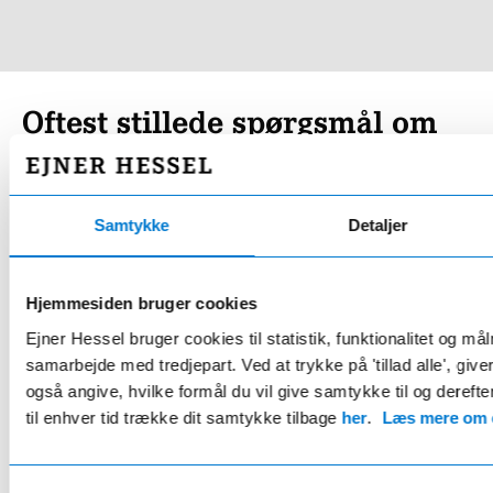
Oftest stillede spørgsmål om
Renault 4 udstyrslinjer.
Samtykke
Detaljer
Hvilke udstyrslinjer fås Renault 4 i?
Hvad er forskellen på Renault 4 Evolution, Techno og
Hjemmesiden bruger cookies
Iconic?
Ejner Hessel bruger cookies til statistik, funktionalitet og må
samarbejde med tredjepart. Ved at trykke på 'tillad alle', giv
Hvor langt kan Renault 4 køre på en opladning?
også angive, hvilke formål du vil give samtykke til og derefte
til enhver tid trække dit samtykke tilbage
her
.
Læs mere om c
Hvilke motorer fås Renault 4 med?
Hvor hurtigt kan Renault 4 oplades?