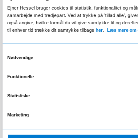
Ejner Hessel bruger cookies til statistik, funktionalitet og må
samarbejde med tredjepart. Ved at trykke på 'tillad alle', giv
også angive, hvilke formål du vil give samtykke til og derefte
til enhver tid trække dit samtykke tilbage
her
.
Læs mere om c
4.045,00 kr.
Samtykkevalg
Hurtig levering 1-3 hverdage
Nødvendige
Indstigningslister med AMG logo til CLA 2025 -
Funktionelle
Statistiske
Marketing