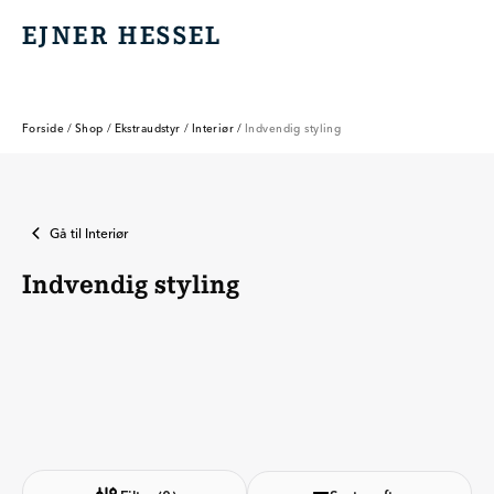
EJNER HESSEL
EJNER HESSEL
Forside
/
Shop
/
Ekstraudstyr
/
Interiør
/
Indvendig styling
Gå til
Interiør
Indvendig styling
Indvendig styling
Bagagerumsbakker
Bundmåttesæt
Dufte til bilen
I
b