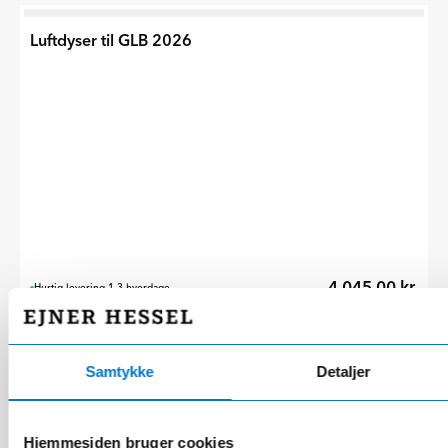
Luftdyser til GLB 2026
4.045,00 kr.
Hurtig levering 1-3 hverdage
Luftdyser til GLB 2026
Samtykke
Detaljer
Hjemmesiden bruger cookies