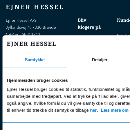
EJNER HESSEL
Bliv
Kunde
Ejner Hessel A/S
klogere på
Jyllandsvej 4, 7330 Brande
CVR nr.:
58811211
Book v
Tlf. nr.:
7211 5001
Brugte biler
online
E-mail:
info@hessel.dk
Nye biler
Find s
Samtykke
Detaljer
Fordels- &
Find v
Åbningstider
serviceaftaler
Kontak
Man - Fre:
07.30 - 17.30
Guides, tips
Klage
Weekend:
Hjemmesiden bruger cookies
& tricks
Kundep
Ejner Hessel bruger cookies til statistik, funktionalitet og må
Kampagner
Betali
samarbejde med tredjepart. Ved at trykke på 'tillad alle', giv
& nyheder
Sikker betaling
(websh
også angive, hvilke formål du vil give samtykke til og derefte
Leasing &
til enhver tid trække dit samtykke tilbage
her
.
Læs mere om c
Handel
finansiering
(websh
Tilmeld dig
Reklam
nyhedsbrevet