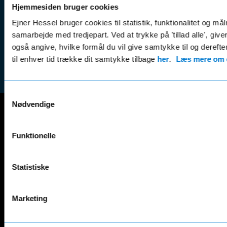
(websh
Hjemmesiden bruger cookies
Leasing &
Handel
Ejner Hessel bruger cookies til statistik, funktionalitet og må
finansiering
(websh
samarbejde med tredjepart. Ved at trykke på 'tillad alle', giv
Tilmeld dig
Reklam
også angive, hvilke formål du vil give samtykke til og derefte
nyhedsbrevet
(websh
til enhver tid trække dit samtykke tilbage
her
.
Læs mere om c
Samtykkevalg
Nødvendige
Mercedes-Benz
Funktionelle
A-Klasse
EQS
AMG GT
EQV
AMG SL
G-Klasse
Statistiske
B-Klasse
GLA
C-Klasse
GLB
Marketing
CLA
GLC
E-Klasse
GLE
EQA
GLS