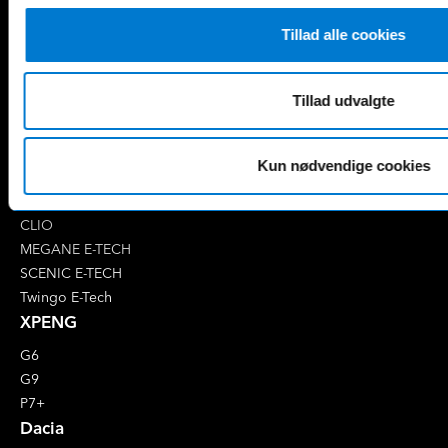
EQB
Marco Polo
Tillad alle cookies
EQC
S-Klasse
EQE
V-Klasse
Renault
Tillad udvalgte
4 E-Tech
5 E-Tech
Kun nødvendige cookies
AUSTRAL
CAPTUR
CLIO
MEGANE E-TECH
SCENIC E-TECH
Twingo E-Tech
XPENG
G6
G9
P7+
Dacia