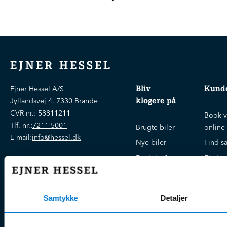
EJNER HESSEL
Bliv
Kunde
Ejner Hessel A/S
klogere på
Jyllandsvej 4, 7330 Brande
CVR nr.:
58811211
Book v
Tlf. nr.:
7211 5001
Brugte biler
online
E-mail:
info@hessel.dk
Nye biler
Find s
Fordels- &
Find v
Åbningstider
serviceaftaler
Kontak
Man - Fre:
07.30 - 17.30
Guides, tips
Klage
Weekend:
& tricks
Samtykke
Detaljer
Kundep
Kampagner
Betali
& nyheder
Sikker betaling