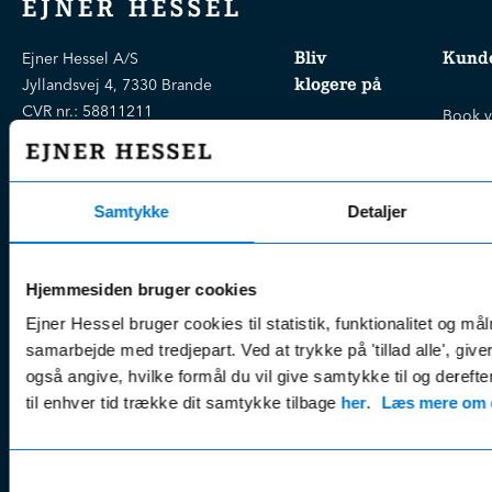
EJNER HESSEL
Bliv
Kunde
Ejner Hessel A/S
klogere på
Jyllandsvej 4, 7330 Brande
CVR nr.:
58811211
Book v
Tlf. nr.:
7211 5001
Brugte biler
online
E-mail:
info@hessel.dk
Nye biler
Find s
Fordels- &
Find v
Samtykke
Detaljer
Åbningstider
serviceaftaler
Kontak
Man - Fre:
07.30 - 17.30
Guides, tips
Klage
Weekend:
Hjemmesiden bruger cookies
& tricks
Kundep
Ejner Hessel bruger cookies til statistik, funktionalitet og må
Kampagner
Betali
samarbejde med tredjepart. Ved at trykke på 'tillad alle', giv
& nyheder
Sikker betaling
(websh
også angive, hvilke formål du vil give samtykke til og derefte
Leasing &
Handel
til enhver tid trække dit samtykke tilbage
her
.
Læs mere om c
finansiering
(websh
Tilmeld dig
Reklam
nyhedsbrevet
Samtykkevalg
(websh