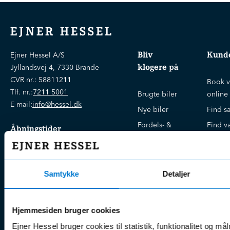
EJNER HESSEL
Bliv
Kunde
Ejner Hessel A/S
klogere på
Jyllandsvej 4, 7330 Brande
CVR nr.:
58811211
Book v
Tlf. nr.:
7211 5001
Brugte biler
online
E-mail:
info@hessel.dk
Nye biler
Find s
Fordels- &
Find v
Åbningstider
serviceaftaler
Kontak
Man - Fre:
07.30 - 17.30
Guides, tips
Klage
Weekend:
& tricks
Kundep
Samtykke
Detaljer
Kampagner
Betali
& nyheder
Sikker betaling
(websh
Leasing &
Hjemmesiden bruger cookies
Handel
finansiering
Ejner Hessel bruger cookies til statistik, funktionalitet og må
(websh