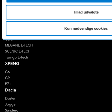
EQE
V-Klasse
Renault
Tillad udvalgte
4 E-Tech
5 E-Tech
AUSTRAL
Kun nødvendige cookies
CAPTUR
CLIO
MEGANE E-TECH
SCENIC E-TECH
Twingo E-Tech
XPENG
G6
G9
P7+
Dacia
Duster
Jogger
Sandero