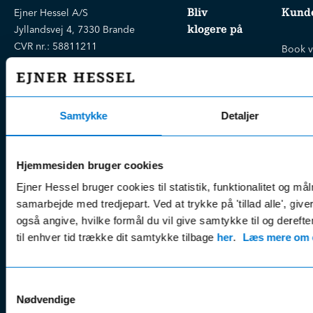
Bliv
Kunde
Ejner Hessel A/S
klogere på
Jyllandsvej 4, 7330 Brande
CVR nr.:
58811211
Book v
Tlf. nr.:
7211 5001
Brugte biler
online
E-mail:
info@hessel.dk
Nye biler
Find s
Fordels- &
Find v
Åbningstider
Samtykke
Detaljer
serviceaftaler
Kontak
Man - Fre:
07.30 - 17.30
Guides, tips
Klage
Weekend:
& tricks
Hjemmesiden bruger cookies
Kundep
Kampagner
Ejner Hessel bruger cookies til statistik, funktionalitet og må
Betali
& nyheder
Sikker betaling
samarbejde med tredjepart. Ved at trykke på 'tillad alle', giv
(websh
Leasing &
også angive, hvilke formål du vil give samtykke til og derefte
Handel
finansiering
til enhver tid trække dit samtykke tilbage
her
.
Læs mere om c
(websh
Tilmeld dig
Reklam
nyhedsbrevet
(websh
Samtykkevalg
Nødvendige