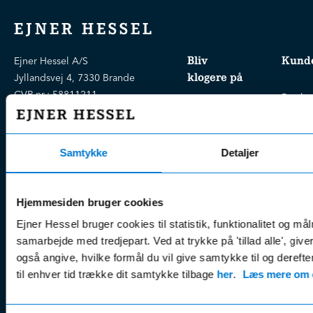
EJNER HESSEL
Bliv
Kunde
Ejner Hessel A/S
klogere på
Jyllandsvej 4, 7330 Brande
CVR nr.:
58811211
Book v
Tlf. nr.:
7211 5001
Brugte biler
online
E-mail:
info@hessel.dk
Nye biler
Find s
Samtykke
Detaljer
Fordels- &
Find v
Åbningstider
serviceaftaler
Kontak
Man - Fre:
07.30 - 17.30
Guides, tips
Klage
Weekend:
Hjemmesiden bruger cookies
& tricks
Kundep
Ejner Hessel bruger cookies til statistik, funktionalitet og må
Kampagner
Betali
samarbejde med tredjepart. Ved at trykke på 'tillad alle', giv
& nyheder
Sikker betaling
(websh
også angive, hvilke formål du vil give samtykke til og derefte
Leasing &
til enhver tid trække dit samtykke tilbage
her
.
Læs mere om c
Handel
finansiering
(websh
Tilmeld dig