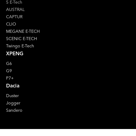
5 E-Tech
AUSTRAL
CAPTUR
CLIO
MEGANE E-TECH
SCENIC E-TECH
Twingo E-Tech
XPENG
G6
G9
P7+
Dacia
Duster
Jogger
Sandero