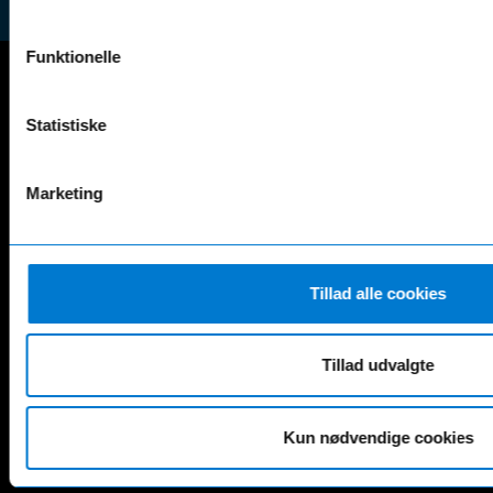
Funktionelle
Mercedes-Benz
Statistiske
A-Klasse
EQS
AMG GT
EQV
Marketing
AMG SL
G-Klasse
B-Klasse
GLA
C-Klasse
GLB
CLA
GLC
Tillad alle cookies
E-Klasse
GLE
EQA
GLS
EQB
Marco Polo
Tillad udvalgte
EQC
S-Klasse
EQE
V-Klasse
Renault
Kun nødvendige cookies
4 E-Tech