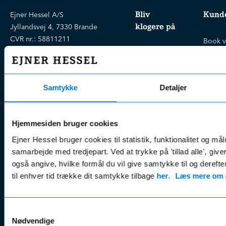
Bliv
Kunde
Ejner Hessel A/S
klogere på
Jyllandsvej 4, 7330 Brande
CVR nr.:
58811211
Book v
Tlf. nr.:
7211 5001
Brugte biler
online
E-mail:
info@hessel.dk
Nye biler
Find s
Fordels- &
Find v
Åbningstider
Samtykke
Detaljer
serviceaftaler
Kontak
Man - Fre:
07.30 - 17.30
Guides, tips
Klage
Weekend:
& tricks
Hjemmesiden bruger cookies
Kundep
Kampagner
Ejner Hessel bruger cookies til statistik, funktionalitet og må
Betali
& nyheder
samarbejde med tredjepart. Ved at trykke på 'tillad alle', giv
Sikker betaling
(websh
også angive, hvilke formål du vil give samtykke til og derefte
Leasing &
Handel
til enhver tid trække dit samtykke tilbage
her
.
Læs mere om c
finansiering
(websh
Tilmeld dig
Reklam
nyhedsbrevet
(websh
Samtykkevalg
Nødvendige