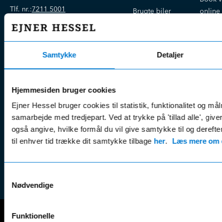
Tlf. nr.:
7211 5001
Brugte biler
online
E-mail:
info@hessel.dk
Nye biler
Find s
Fordels- &
Find v
Åbningstider
serviceaftaler
Samtykke
Detaljer
Kontak
Man - Fre:
07.30 - 17.30
Guides, tips
Klage
Weekend:
& tricks
Kundep
Hjemmesiden bruger cookies
Kampagner
Betali
Ejner Hessel bruger cookies til statistik, funktionalitet og må
& nyheder
Sikker betaling
(websh
samarbejde med tredjepart. Ved at trykke på 'tillad alle', giv
Leasing &
Handel
også angive, hvilke formål du vil give samtykke til og derefte
finansiering
(websh
til enhver tid trække dit samtykke tilbage
her
.
Læs mere om c
Tilmeld dig
Reklam
nyhedsbrevet
(websh
Samtykkevalg
Nødvendige
Funktionelle