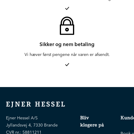
Sikker og nem betaling
Vi hæver først pengene når varen er afsendt.
EJNER HESSEL
Bliv
Kunde
Ejner Hessel A/S
klogere på
Jyllandsvej 4, 7330 Brande
CVR nr.:
58811211
Book v