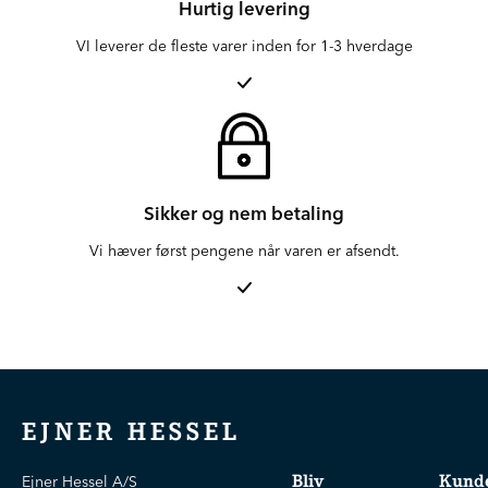
Hurtig levering
VI leverer de fleste varer inden for 1-3 hverdage
Sikker og nem betaling
Vi hæver først pengene når varen er afsendt.
EJNER HESSEL
Bliv
Kunde
Ejner Hessel A/S