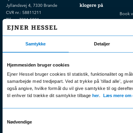
klogere på
Jyllandsvej 4, 7330 Brande
CVR nr.:
58811211
Book v
Tlf. nr.:
7211 5001
Brugte biler
online
E-mail:
info@hessel.dk
Nye biler
Find s
Fordels- &
Find v
Åbningstider
Samtykke
Detaljer
serviceaftaler
Kontak
Man - Fre:
07.30 - 17.30
Guides, tips
Klage
Weekend:
& tricks
Hjemmesiden bruger cookies
Kundep
Kampagner
Ejner Hessel bruger cookies til statistik, funktionalitet og må
Betali
& nyheder
Sikker betaling
samarbejde med tredjepart. Ved at trykke på 'tillad alle', giv
(websh
Leasing &
også angive, hvilke formål du vil give samtykke til og derefte
Handel
finansiering
til enhver tid trække dit samtykke tilbage
her
.
Læs mere om c
(websh
Tilmeld dig
Reklam
nyhedsbrevet
(websh
Samtykkevalg
Nødvendige