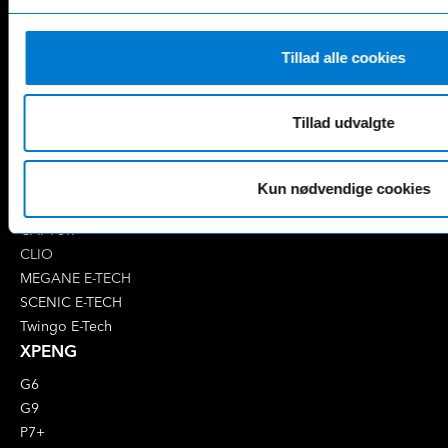
E-Klasse
GLE
EQA
GLS
EQB
Marco Polo
Tillad alle cookies
EQC
S-Klasse
EQE
V-Klasse
Renault
Tillad udvalgte
4 E-Tech
5 E-Tech
Kun nødvendige cookies
AUSTRAL
CAPTUR
CLIO
MEGANE E-TECH
SCENIC E-TECH
Twingo E-Tech
XPENG
G6
G9
P7+