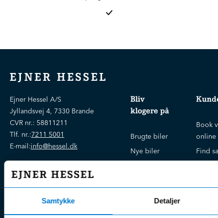
EJNER HESSEL
Bliv
Kunde
Ejner Hessel A/S
klogere på
Jyllandsvej 4, 7330 Brande
CVR nr.:
58811211
Book v
Tlf. nr.:
7211 5001
Brugte biler
online
E-mail:
info@hessel.dk
Nye biler
Find s
Fordels- &
Find v
Åbningstider
serviceaftaler
Kontak
Man - Fre:
07.30 - 17.30
Guides, tips
Klage
Weekend:
Samtykke
Detaljer
& tricks
Kundep