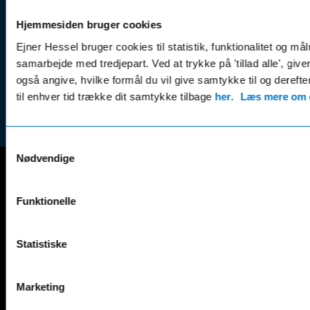
Kampagner
Betali
& nyheder
Sikker betaling
Hjemmesiden bruger cookies
(websh
Leasing &
Handel
Ejner Hessel bruger cookies til statistik, funktionalitet og må
finansiering
(websh
samarbejde med tredjepart. Ved at trykke på 'tillad alle', giv
Tilmeld dig
også angive, hvilke formål du vil give samtykke til og derefte
Reklam
nyhedsbrevet
til enhver tid trække dit samtykke tilbage
her
.
Læs mere om c
(websh
Samtykkevalg
Nødvendige
Mercedes-Benz
Funktionelle
A-Klasse
EQS
AMG GT
EQV
Statistiske
AMG SL
G-Klasse
B-Klasse
GLA
C-Klasse
GLB
Marketing
CLA
GLC