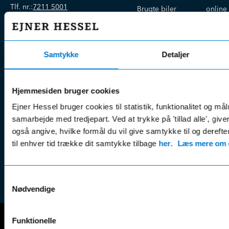
Tlf. nr.:
7211 5001
Brugte biler
online
E-mail:
info@hessel.dk
Nye biler
Find s
Fordels- &
Find v
Åbningstider
serviceaftaler
Samtykke
Detaljer
Kontak
Man - Fre:
07.30 - 17.30
Guides, tips
Klage
Weekend:
& tricks
Kundep
Hjemmesiden bruger cookies
Kampagner
Betali
Ejner Hessel bruger cookies til statistik, funktionalitet og må
& nyheder
Sikker betaling
(websh
samarbejde med tredjepart. Ved at trykke på 'tillad alle', giv
Leasing &
Handel
også angive, hvilke formål du vil give samtykke til og derefte
finansiering
(websh
til enhver tid trække dit samtykke tilbage
her
.
Læs mere om c
Tilmeld dig
Reklam
nyhedsbrevet
(websh
Samtykkevalg
Nødvendige
Funktionelle