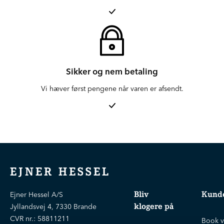
Sikker og nem betaling
Vi hæver først pengene når varen er afsendt.
EJNER HESSEL
Bliv
Kunde
Ejner Hessel A/S
klogere på
Jyllandsvej 4, 7330 Brande
CVR nr.:
58811211
Book v