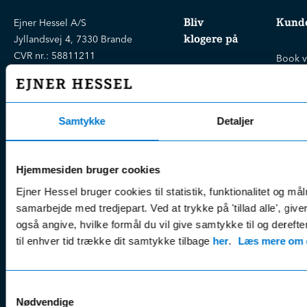
Bliv
Kunde
Ejner Hessel A/S
klogere på
Jyllandsvej 4, 7330 Brande
CVR nr.:
58811211
Book v
Tlf. nr.:
7211 5001
Brugte biler
online
E-mail:
info@hessel.dk
Nye biler
Find s
Fordels- &
Find v
Åbningstider
Samtykke
Detaljer
serviceaftaler
Kontak
Man - Fre:
07.30 - 17.30
Guides, tips
Klage
Weekend:
& tricks
Hjemmesiden bruger cookies
Kundep
Kampagner
Ejner Hessel bruger cookies til statistik, funktionalitet og må
Betali
& nyheder
samarbejde med tredjepart. Ved at trykke på 'tillad alle', giv
Sikker betaling
(websh
også angive, hvilke formål du vil give samtykke til og derefte
Leasing &
Handel
til enhver tid trække dit samtykke tilbage
her
.
Læs mere om c
finansiering
(websh
Tilmeld dig
Reklam
nyhedsbrevet
Samtykkevalg
(websh
Nødvendige