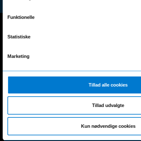
Funktionelle
Mercedes-Benz
Statistiske
A-Klasse
EQS
AMG GT
EQV
Marketing
AMG SL
G-Klasse
B-Klasse
GLA
C-Klasse
GLB
CLA
GLC
Tillad alle cookies
E-Klasse
GLE
EQA
GLS
EQB
Marco Polo
Tillad udvalgte
EQC
S-Klasse
EQE
V-Klasse
Renault
Kun nødvendige cookies
4 E-Tech