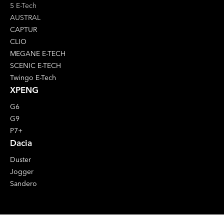
5 E-Tech
AUSTRAL
CAPTUR
CLIO
MEGANE E-TECH
SCENIC E-TECH
Twingo E-Tech
XPENG
G6
G9
P7+
Dacia
Duster
Jogger
Sandero