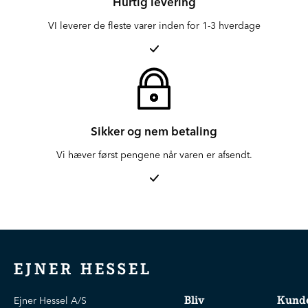
Hurtig levering
VI leverer de fleste varer inden for 1-3 hverdage
Sikker og nem betaling
Vi hæver først pengene når varen er afsendt.
EJNER HESSEL
Bliv
Kunde
Ejner Hessel A/S