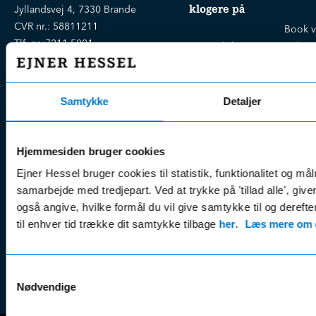
klogere på
Jyllandsvej 4, 7330 Brande
CVR nr.:
58811211
Book v
Tlf. nr.:
7211 5001
Brugte biler
online
E-mail:
info@hessel.dk
Nye biler
Find s
Fordels- &
Find v
Åbningstider
Samtykke
Detaljer
serviceaftaler
Kontak
Man - Fre:
07.30 - 17.30
Guides, tips
Klage
Weekend:
& tricks
Hjemmesiden bruger cookies
Kundep
Kampagner
Betali
Ejner Hessel bruger cookies til statistik, funktionalitet og må
& nyheder
Sikker betaling
(websh
samarbejde med tredjepart. Ved at trykke på 'tillad alle', giv
Leasing &
også angive, hvilke formål du vil give samtykke til og derefte
Handel
finansiering
til enhver tid trække dit samtykke tilbage
her
.
Læs mere om c
(websh
Tilmeld dig
Reklam
nyhedsbrevet
(websh
Samtykkevalg
Nødvendige