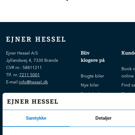
EJNER HESSEL
Bliv
Kunde
Ejner Hessel A/S
klogere på
Jyllandsvej 4, 7330 Brande
CVR nr.:
58811211
Book v
Tlf. nr.:
7211 5001
Brugte biler
online
E-mail:
info@hessel.dk
Nye biler
Find s
Fordels- &
Find v
Åbningstider
serviceaftaler
Kontak
Man - Fre:
07.30 - 17.30
Guides, tips
Klage
Weekend:
& tricks
Samtykke
Detaljer
Kundep
Kampagner
Betali
& nyheder
Sikker betaling