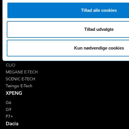
EQB
Marco Polo
Tillad alle cookies
EQC
S-Klasse
EQE
V-Klasse
Renault
Tillad udvalgte
4 E-Tech
5 E-Tech
Kun nødvendige cookies
AUSTRAL
CAPTUR
CLIO
MEGANE E-TECH
SCENIC E-TECH
Twingo E-Tech
XPENG
G6
G9
P7+
Dacia