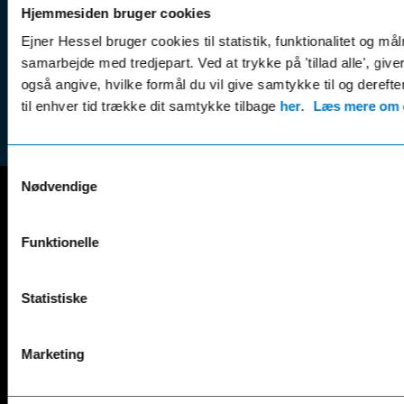
(websh
Hjemmesiden bruger cookies
Leasing &
Handel
Ejner Hessel bruger cookies til statistik, funktionalitet og må
finansiering
(websh
samarbejde med tredjepart. Ved at trykke på 'tillad alle', giv
Tilmeld dig
Reklam
også angive, hvilke formål du vil give samtykke til og derefte
nyhedsbrevet
(websh
til enhver tid trække dit samtykke tilbage
her
.
Læs mere om c
Samtykkevalg
Nødvendige
Mercedes-Benz
Funktionelle
A-Klasse
EQS
AMG GT
EQV
AMG SL
G-Klasse
Statistiske
B-Klasse
GLA
C-Klasse
GLB
Marketing
CLA
GLC
E-Klasse
GLE
EQA
GLS