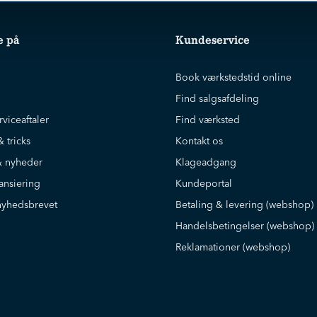
e på
Kundeservice
Book værkstedstid online
Find salgsafdeling
rviceaftaler
Find værksted
& tricks
Kontakt os
 nyheder
Klageadgang
ansiering
Kundeportal
nyhedsbrevet
Betaling & levering (webshop)
Handelsbetingelser (webshop)
Reklamationer (webshop)