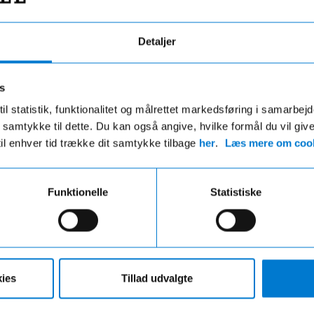
Detaljer
s
il statistik, funktionalitet og målrettet markedsføring i samarbej
 du samtykke til dette. Du kan også angive, hvilke formål du vil giv
til enhver tid trække dit samtykke tilbage
her
.
Læs mere om cook
Fri fragt
Hurtig levering
ri fragt på ordre over 599,- og der
VI leverer de fleste varer ind
Funktionelle
Statistiske
gratis afhentning i en af vores
hverdage
r uanset beløbet på din ordre
ies
Tillad udvalgte