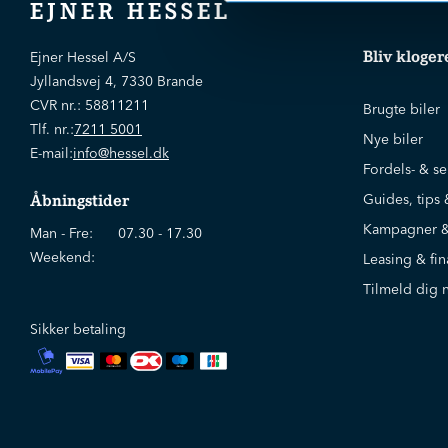
EJNER HESSEL
Bliv kloger
Ejner Hessel A/S
Jyllandsvej 4, 7330 Brande
CVR nr.:
58811211
Brugte biler
Tlf. nr.:
7211 5001
Nye biler
E-mail:
info@hessel.dk
Fordels- & se
Guides, tips 
Åbningstider
Kampagner &
Man - Fre:
07.30 - 17.30
Weekend:
Leasing & fin
Tilmeld dig 
Sikker betaling