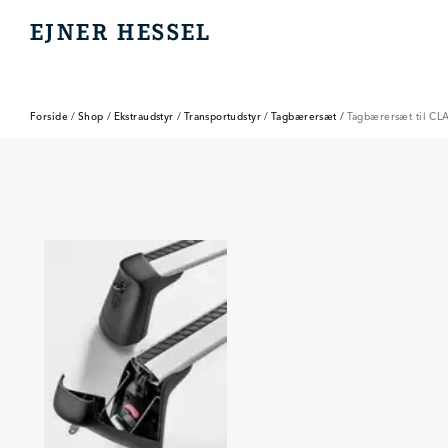
EJNER HESSEL
EJNER HESSEL
Forside
/
Shop
/
Ekstraudstyr
/
Transportudstyr
/
Tagbærersæt
/
Tagbærersæt til CL