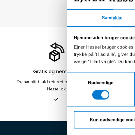
Samtykke
Hjemmesiden bruger cookie
Ejner Hessel bruger cookies t
trykke på 'tillad alle', giver
vælge 'Tillad valgte'. Du kan 
Gratis og nem retur
Samtykkevalg
Du har altid fuld returret på varer købt på
Der er altid f
Nødvendige
Hessel.dk
er altid 
afdelinge
Kun nødvendige cook