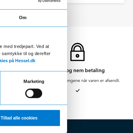
Om
de med tredjepart. Ved at
e samtykke til og derefter
ies på Hessel.dk
Sikker og nem betaling
en for 1-3
Vi hæver først pengene når varen er afsendt.
Marketing
Tillad alle cookies