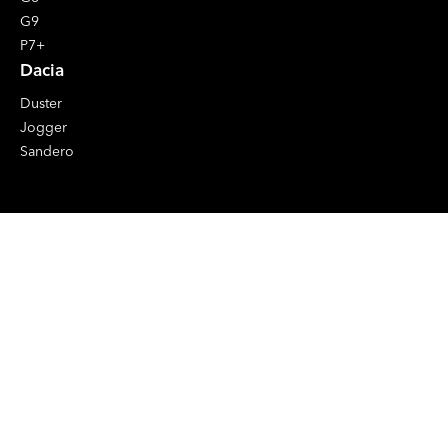
G9
P7+
Dacia
Duster
Jogger
Sandero