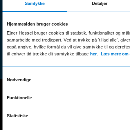
Guides, tips
Samtykke
Detaljer
Klage
Weekend:
& tricks
Kundep
Kampagner
Betali
Hjemmesiden bruger cookies
& nyheder
Sikker betaling
(websh
Ejner Hessel bruger cookies til statistik, funktionalitet og må
Leasing &
Handel
samarbejde med tredjepart. Ved at trykke på 'tillad alle', giv
finansiering
(websh
også angive, hvilke formål du vil give samtykke til og derefte
Tilmeld dig
Reklam
til enhver tid trække dit samtykke tilbage
her
.
Læs mere om c
nyhedsbrevet
(websh
Samtykkevalg
Nødvendige
Mercedes-Benz
Funktionelle
A-Klasse
EQS
AMG GT
EQV
Statistiske
AMG SL
G-Klasse
B-Klasse
GLA