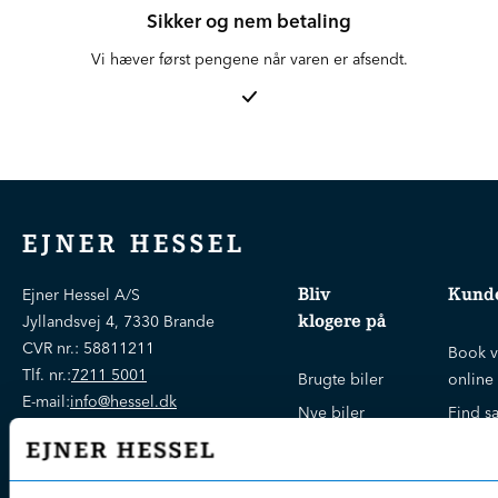
Sikker og nem betaling
Vi hæver først pengene når varen er afsendt.
EJNER HESSEL
Bliv
Kunde
Ejner Hessel A/S
klogere på
Jyllandsvej 4, 7330 Brande
CVR nr.:
58811211
Book v
Tlf. nr.:
7211 5001
Brugte biler
online
E-mail:
info@hessel.dk
Nye biler
Find s
Fordels- &
Find v
Åbningstider
serviceaftaler
Kontak
Man - Fre:
07.30 - 17.30