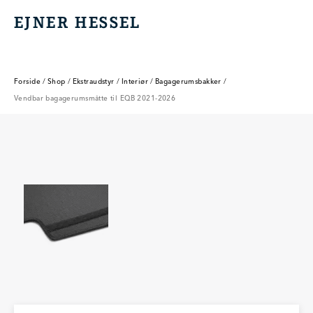
EJNER HESSEL
EJNER HESSEL
Forside
/
Shop
/
Ekstraudstyr
/
Interiør
/
Bagagerumsbakker
/
Vendbar bagagerumsmåtte til EQB 2021-2026