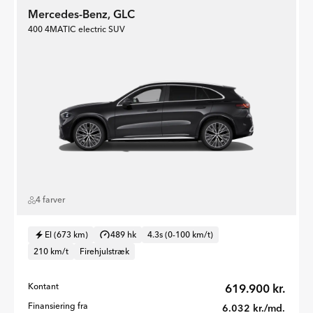
Mercedes-Benz, GLC
400 4MATIC electric SUV
4 farver
El (673 km)
489 hk
4.3s (0-100 km/t)
210 km/t
Firehjulstræk
Kontant
619.900 kr.
Finansiering fra
6.032 kr./md.