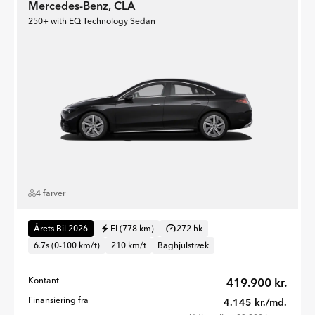
Mercedes-Benz, CLA
250+ with EQ Technology Sedan
4 farver
Årets Bil 2026
El (778 km)
272 hk
6.7s (0-100 km/t)
210 km/t
Baghjulstræk
Kontant
419.900 kr.
Finansiering fra
4.145 kr./md.