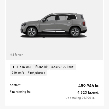
4 farver
El (616 km)
354 hk
5.5s (0-100 km/t)
210 km/t
Firehjulstræk
Kontant
459.946 kr.
Finansiering fra
4.523 kr./md.
Udbetaling 91.990 kr.