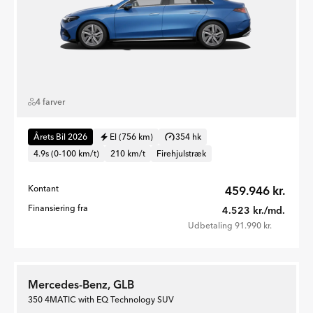
4 farver
Årets Bil 2026
El (756 km)
354 hk
4.9s (0-100 km/t)
210 km/t
Firehjulstræk
Kontant
459.946 kr.
Finansiering fra
4.523 kr./md.
Udbetaling 91.990 kr.
Mercedes-Benz, GLB
350 4MATIC with EQ Technology SUV