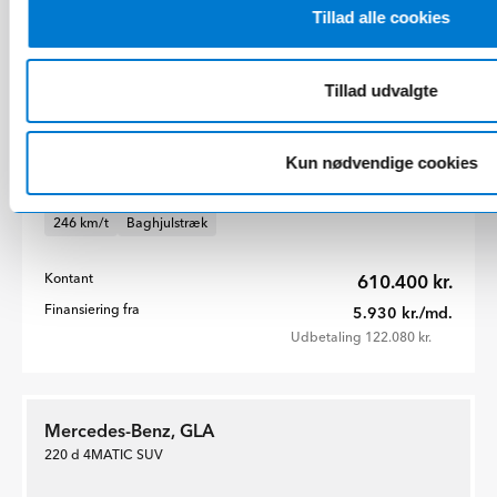
Tillad alle cookies
Tillad udvalgte
4 farver
Kun nødvendige cookies
Benzin (16.1 km/l)
204 + 20 hk
7.3s (0-100 km/t)
246 km/t
Baghjulstræk
Kontant
610.400 kr.
Finansiering fra
5.930 kr./md.
Udbetaling 122.080 kr.
Mercedes-Benz, GLA
220 d 4MATIC SUV