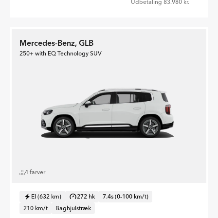
Udbetaling 83.980 kr.
Mercedes-Benz, GLB
250+ with EQ Technology SUV
4 farver
El (632 km)
272 hk
7.4s (0-100 km/t)
210 km/t
Baghjulstræk