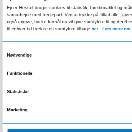
Ejner Hessel bruger cookies til statistik, funktionalitet og må
4 farver
samarbejde med tredjepart. Ved at trykke på 'tillad alle', giv
også angive, hvilke formål du vil give samtykke til og derefte
til enhver tid trække dit samtykke tilbage
El (613 km)
421 hk
4.7s (0-100 km/t)
her
.
Læs mere om c
210 km/t
Firehjulstræk
Samtykkevalg
Kontant
565.900 kr.
Nødvendige
Finansiering fra
5.522 kr./md.
Udbetaling 113.180 kr.
Funktionelle
Mercedes-Benz, C-Klasse
Statistiske
C 200 Sedan
Marketing