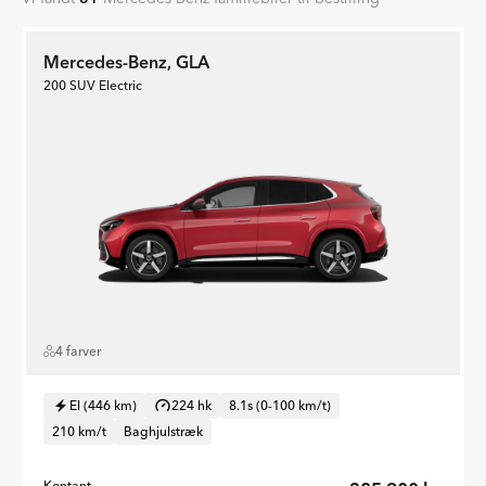
Mercedes-Benz, GLA
200 SUV Electric
4 farver
El (446 km)
224 hk
8.1s (0-100 km/t)
210 km/t
Baghjulstræk
Kontant