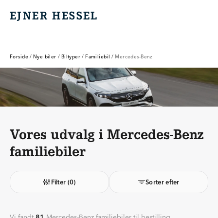
EJNER HESSEL
EJNER HESSEL
Forside
/
Nye biler
/
Biltyper
/
Familiebil
/
Mercedes-Benz
Vores udvalg i Mercedes-Benz
familiebiler
Filter
(0)
Sorter efter
Vi fandt
81
Mercedes-Benz familiebiler til bestilling