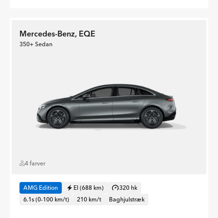
Mercedes-Benz, EQE
350+ Sedan
4 farver
AMG Edition
El (688 km)
320 hk
6.1s (0-100 km/t)
210 km/t
Baghjulstræk