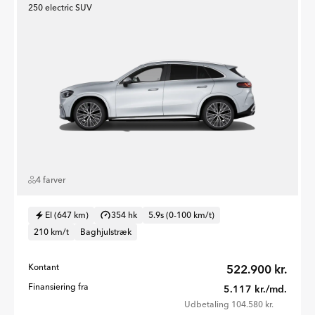
250 electric SUV
4 farver
El (647 km)
354 hk
5.9s (0-100 km/t)
210 km/t
Baghjulstræk
Kontant
522.900 kr.
Finansiering fra
5.117 kr./md.
Udbetaling 104.580 kr.