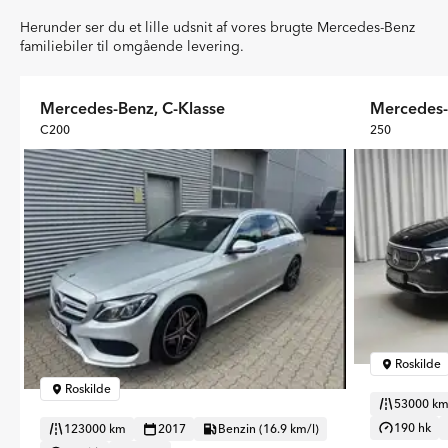
Herunder ser du et lille udsnit af vores brugte Mercedes-Benz
familiebiler til omgående levering.
Mercedes-Benz, C-Klasse
Mercedes
C200
250
Roskilde
Roskilde
53000 k
190 hk
123000 km
2017
Benzin (16.9 km/l)