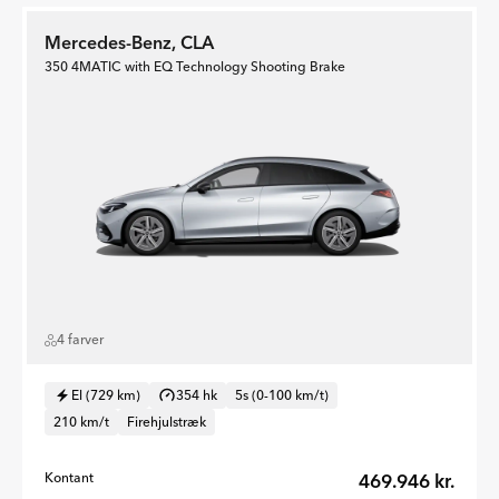
Mercedes-Benz, CLA
350 4MATIC with EQ Technology Shooting Brake
4 farver
El (729 km)
354 hk
5s (0-100 km/t)
210 km/t
Firehjulstræk
Kontant
469.946 kr.