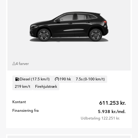
4 farver
Diesel (17.5 km/l)
190 hk
7.5s (0-100 km/t)
219 km/t
Firehjulstræk
Kontant
611.253 kr.
Finansiering fra
5.938 kr./md.
Udbetaling 122.251 kr.