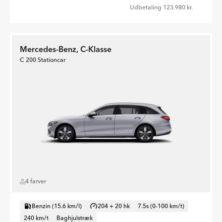
Udbetaling 123.980 kr.
Mercedes-Benz, C-Klasse
C 200 Stationcar
4 farver
Benzin (15.6 km/l)
204 + 20 hk
7.5s (0-100 km/t)
240 km/t
Baghjulstræk