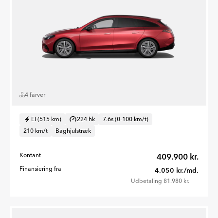
4 farver
El (515 km)
224 hk
7.6s (0-100 km/t)
210 km/t
Baghjulstræk
Kontant
409.900 kr.
Finansiering fra
4.050 kr./md.
Udbetaling 81.980 kr.